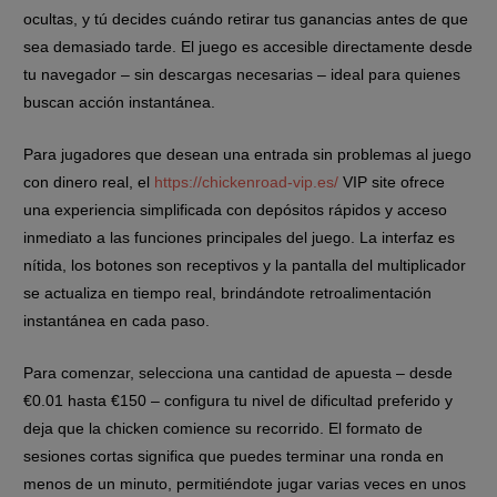
ocultas, y tú decides cuándo retirar tus ganancias antes de que
sea demasiado tarde. El juego es accesible directamente desde
tu navegador – sin descargas necesarias – ideal para quienes
buscan acción instantánea.
Para jugadores que desean una entrada sin problemas al juego
con dinero real, el
https://chickenroad-vip.es/
VIP site ofrece
una experiencia simplificada con depósitos rápidos y acceso
inmediato a las funciones principales del juego. La interfaz es
nítida, los botones son receptivos y la pantalla del multiplicador
se actualiza en tiempo real, brindándote retroalimentación
instantánea en cada paso.
Para comenzar, selecciona una cantidad de apuesta – desde
€0.01 hasta €150 – configura tu nivel de dificultad preferido y
deja que la chicken comience su recorrido. El formato de
sesiones cortas significa que puedes terminar una ronda en
menos de un minuto, permitiéndote jugar varias veces en unos