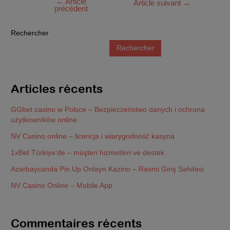
←
Article
Navigation
Article suivant
→
précédent
de
l’article
Rechercher
Rechercher
Articles récents
GGbet casino w Polsce – Bezpieczeństwo danych i ochrona
użytkowników online
NV Casino online – licencja i wiarygodność kasyna
1xBet Türkiye’de – müşteri hizmetleri ve destek
Azərbaycanda Pin Up Onlayn Kazino – Rəsmi Giriş Səhifəsi
NV Casino Online – Mobile App
Commentaires récents