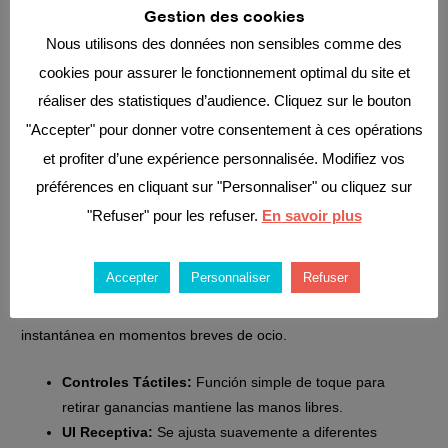
Tiempo Ilimitado:
Practica tantas rondas rápidas como
Gestion des cookies
desees.
Nous utilisons des données non sensibles comme des
cookies pour assurer le fonctionnement optimal du site et
Durante el modo demo, enfócate en perfeccionar tu timing de
réaliser des statistiques d’audience. Cliquez sur le bouton
cash‑out y la gestión del bankroll en un entorno sin presión.
"Accepter" pour donner votre consentement à ces opérations
Cuando te sientas cómodo con rondas cortas, podrás pasar
con confianza a sesiones con dinero real.
et profiter d’une expérience personnalisée. Modifiez vos
préférences en cliquant sur "Personnaliser" ou cliquez sur
7️⃣ Dominio en Móvil: Juega
"Refuser" pour les refuser.
En savoir plus
Donde Quieras
Accepter
Personnaliser
Refuser
La optimización móvil del juego lo convierte en un compañero
perfecto para jugadores en movimiento que buscan emoción
instantánea en momentos breves de ocio.
Controles Táctiles:
Función simple de toque para
retirar ganancias mantiene las manos libres.
UI Receptiva:
Se ajusta suavemente a diferentes