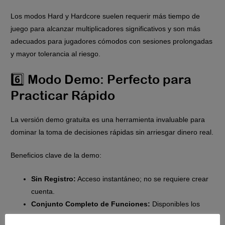
Los modos Hard y Hardcore suelen requerir más tiempo de
juego para alcanzar multiplicadores significativos y son más
adecuados para jugadores cómodos con sesiones prolongadas
y mayor tolerancia al riesgo.
6️⃣ Modo Demo: Perfecto para
Practicar Rápido
La versión demo gratuita es una herramienta invaluable para
dominar la toma de decisiones rápidas sin arriesgar dinero real.
Beneficios clave de la demo:
Sin Registro:
Acceso instantáneo; no se requiere crear
cuenta.
Conjunto Completo de Funciones:
Disponibles los
cuatro niveles de dificultad.