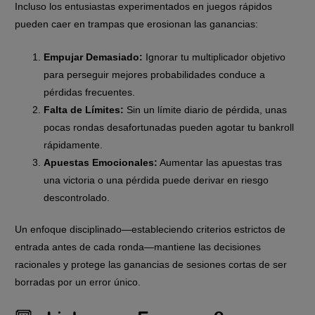
Incluso los entusiastas experimentados en juegos rápidos
pueden caer en trampas que erosionan las ganancias:
Empujar Demasiado:
Ignorar tu multiplicador objetivo
para perseguir mejores probabilidades conduce a
pérdidas frecuentes.
Falta de Límites:
Sin un límite diario de pérdida, unas
pocas rondas desafortunadas pueden agotar tu bankroll
rápidamente.
Apuestas Emocionales:
Aumentar las apuestas tras
una victoria o una pérdida puede derivar en riesgo
descontrolado.
Un enfoque disciplinado—estableciendo criterios estrictos de
entrada antes de cada ronda—mantiene las decisiones
racionales y protege las ganancias de sesiones cortas de ser
borradas por un error único.