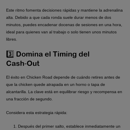
Este ritmo fomenta decisiones rápidas y mantiene la adrenalina
alta. Debido a que cada ronda suele durar menos de dos
minutos, puedes encadenar docenas de sesiones en una hora,
ideal para quienes van al trabajo o solo tienen unos minutos
libres.
3️⃣ Domina el Timing del
Cash‑Out
El éxito en Chicken Road depende de cuándo retires antes de
que la chicken quede atrapada en un horno o tapa de
alcantarilla. La clave está en equilibrar riesgo y recompensa en
una fracción de segundo.
Considera esta estrategia rápida:
Después del primer salto, establece inmediatamente un