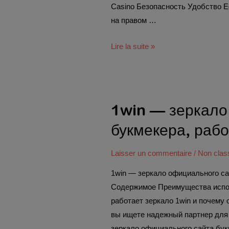
Casino Безопасность Удобство Е
на правом …
Пин
Lire la suite »
Ап
Казино
–
Официальный
1win — зеркало
сайт
букмекера, рабо
Pin
Up
Laisser un commentaire
/
Non clas
Casino
|
1win — зеркало официального са
Входи
Содержимое Преимущества испол
и
работает зеркало 1win и почему 
играй
вы ищете надежный партнер для с
зеркало официального сайта бук