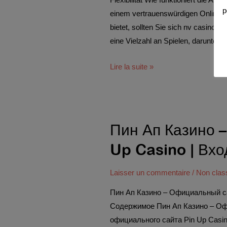
p
einem vertrauenswürdigen Online-Ca
bietet, sollten Sie sich nv casino 
eine Vielzahl an Spielen, darunter 
NV
Lire la suite »
Casino
Online
–
Mobile
Пин Ап Казино 
App
Up Casino | Вхо
Laisser un commentaire
/
Non clas
Пин Ап Казино – Официальный сай
Содержимое Пин Ап Казино – Оф
официального сайта Pin Up Casin