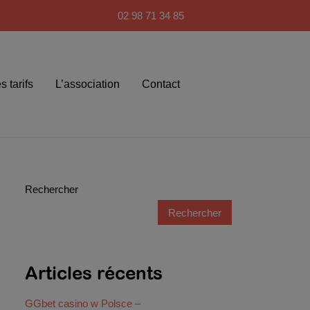
02 98 71 34 85
s tarifs
L’association
Contact
Rechercher
Rechercher
Articles récents
GGbet casino w Polsce –