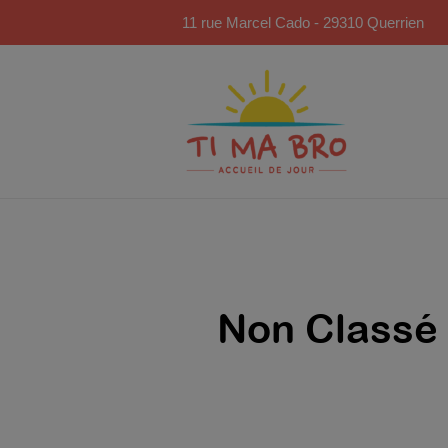
Aller
11 rue Marcel Cado - 29310 Querrien
au
contenu
Non Classé