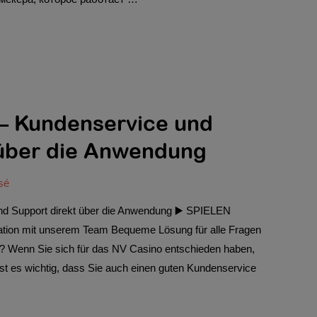
– Kundenservice und
 über die Anwendung
sé
d Support direkt über die Anwendung ▶️ SPIELEN
tion mit unserem Team Bequeme Lösung für alle Fragen
s? Wenn Sie sich für das NV Casino entschieden haben,
 ist es wichtig, dass Sie auch einen guten Kundenservice