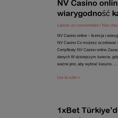
NV Casino online
Bezpieczeństwo
wiarygodność k
danych
i
Laisser un commentaire
/
Non clas
ochrona
użytkowników
NV Casino online – licencja i w
online
NV Casino Co możesz oczekiwać od 
Certyfikaty NV Casino online Zasa
danych W dzisiejszym świecie, gdzi
ważne jest, aby wybrać kasyno, …
NV
Lire la suite »
Casino
online
–
licencja
1xBet Türkiye’d
i