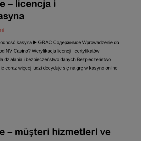
 – licencja i
asyna
sé
iarygodność kasyna ▶️ GRAĆ Содержимое Wprowadzenie do
NV Casino? Weryfikacja licencji i certyfikatów
da działania i bezpieczeństwo danych Bezpieczeństwo
e coraz więcej ludzi decyduje się na grę w kasyno online,
e – müşteri hizmetleri ve