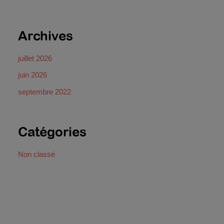
Archives
juillet 2026
juin 2026
septembre 2022
Catégories
Non classé