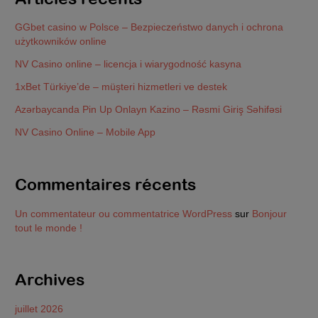
GGbet casino w Polsce – Bezpieczeństwo danych i ochrona
użytkowników online
NV Casino online – licencja i wiarygodność kasyna
1xBet Türkiye’de – müşteri hizmetleri ve destek
Azərbaycanda Pin Up Onlayn Kazino – Rəsmi Giriş Səhifəsi
NV Casino Online – Mobile App
Commentaires récents
Un commentateur ou commentatrice WordPress
sur
Bonjour
tout le monde !
Archives
juillet 2026