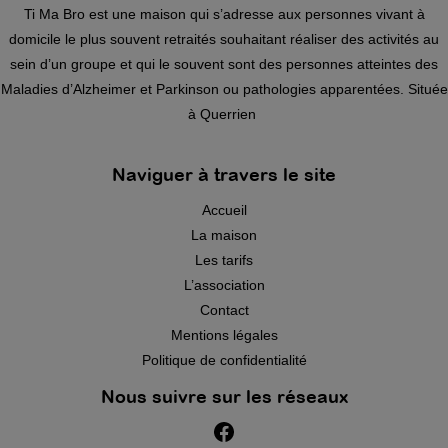
Ti Ma Bro est une maison qui s’adresse aux personnes vivant à
domicile le plus souvent retraités souhaitant réaliser des activités au
sein d’un groupe et qui le souvent sont des personnes atteintes des
Maladies d’Alzheimer et Parkinson ou pathologies apparentées. Située
à Querrien
Naviguer à travers le site
Accueil
La maison
Les tarifs
L’association
Contact
Mentions légales
Politique de confidentialité
Nous suivre sur les réseaux
Facebook