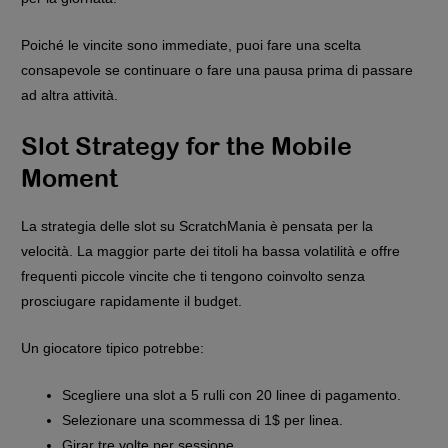
Poiché le vincite sono immediate, puoi fare una scelta
consapevole se continuare o fare una pausa prima di passare
ad altra attività.
Slot Strategy for the Mobile
Moment
La strategia delle slot su ScratchMania è pensata per la
velocità. La maggior parte dei titoli ha bassa volatilità e offre
frequenti piccole vincite che ti tengono coinvolto senza
prosciugare rapidamente il budget.
Un giocatore tipico potrebbe:
Scegliere una slot a 5 rulli con 20 linee di pagamento.
Selezionare una scommessa di 1$ per linea.
Girar tre volte per sessione.