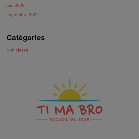
juin 2026
septembre 2022
Catégories
Non classé