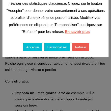
Ritirarsi intorno a 2x–3x per guadagni costanti.
réaliser des statistiques d’audience. Cliquez sur le bouton
"Accepter" pour donner votre consentement à ces opérations
Il brivido deriva dal guardare la rapida ascesa e fare scelte in
et profiter d’une expérience personnalisée. Modifiez vos
frazioni di secondo—proprio ciò che rende emozionanti le
préférences en cliquant sur "Personnaliser" ou cliquez sur
sessioni brevi.
"Refuser" pour les refuser.
En savoir plus
Gestire il bankroll in movimento
Accepter
Personnaliser
Refuser
Una parte fondamentale della strategia mobile è mantenere
stabile il bankroll attraverso molte brevi sessioni di gioco.
Poiché ogni gioco si conclude rapidamente, puoi rivalutare il tuo
saldo dopo ogni vincita o perdita.
Consigli pratici:
Imposta un limite giornaliero:
ad esempio 20$ al
giorno per evitare di spendere troppo durante più
sessioni brevi.