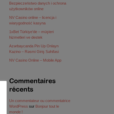
Bezpieczeństwo danych i ochrona
użytkowników online
NV Casino online – licencja i
wiarygodność kasyna
1xBet Türkiye’de – müşteri
hizmetleri ve destek
Azərbaycanda Pin Up Onlayn
Kazino – Rəsmi Giriş Səhifəsi
NV Casino Online – Mobile App
Commentaires
récents
Un commentateur ou commentatrice
WordPress
sur
Bonjour tout le
monde !