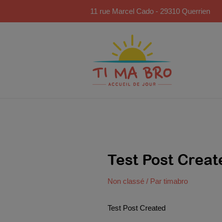
Aller
11 rue Marcel Cado - 29310 Querrien
au
contenu
Test Post Creat
Non classé
/ Par
timabro
Test Post Created